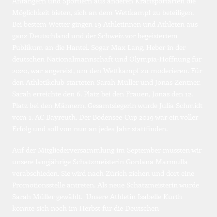
Anfängern und Sportlern aus anderen Kraftsportarten die 
Möglichkeit bieten, sich an dem Wettkampf zu beteiligen. 
Bei bestem Wetter gingen 19 Athletinnen und Athleten aus 
ganz Deutschland und der Schweiz vor begeistertem 
Publikum an die Hantel. Sogar Max Lang, Heber in der 
deutschen Nationalmannschaft und Olympia-Hoffnung für 
2020, war angereist, um den Wettkampf zu moderieren. Für 
den Athletikclub starteten Sarah Müller und Jonas Zentner. 
Sarah erreichte den 6. Platz bei den Frauen, Jonas den 12. 
Platz bei den Männern. Gesamtsiegerin wurde Julia Schmidt 
vom 1. AC Bayreuth. Der Bodensee-Cup 2019 war ein voller 
Erfolg und soll von nun an jedes Jahr stattfinden.
Auf der Mitgliederversammlung im September mussten wir 
unsere langjährige Schatzmeisterin Gordana Marmulla 
verabschieden. Sie wird nach Zürich ziehen und dort eine 
Promotionsstelle antreten. Als neue Schatzmeisterin wurde 
Sarah Müller gewählt.  Unsere Athletin Isabelle Kurth 
konnte sich noch im Herbst für die Deutschen 