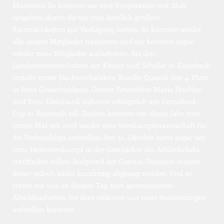
Momente: So konnten wir eine Kooperation mit Shift 
eingehen, durch die wir nun deutlich größere 
Räumlichkeiten zur Verfügung hatten. So konnten wieder 
alle unsere Mitglieder trainieren und wir konnten sogar 
wieder neue Mitglieder aufnehmen. Bei den 
Landesmeisterschaften der Kinder und Schüler in Eisenbach 
erzielte unser Nachwuchstalent Rosalie Quarch den 4. Platz 
in ihrer Gewichtsklasse. Unsere Powerlifter Marie Huchler 
und Sven Kleinhanß nahmen erfolgreich am Comeback-
Cup in Bayreuth teil. Zudem konnten wir dieses Jahr zum 
ersten Mal seit 2018 wieder eine Wettkampfmannschaft für 
die Verbandsliga aufstellen. Am 31. Oktober hätte sogar der 
erste Heimwettkampf in der Geschichte des Athletikclubs 
stattfinden sollen. Aufgrund der Corona-Situation musste 
dieser jedoch leider kurzfristig abgesagt werden. Und so 
trafen wir uns an diesem Tag zum gemeinsamen 
Abschlussheben, bei dem viele von uns neue Bestleistungen 
aufstellen konnten.