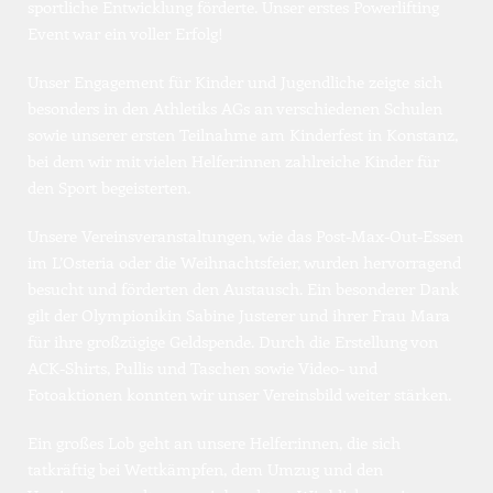
sportliche Entwicklung förderte. Unser erstes Powerlifting 
Event war ein voller Erfolg!
Unser Engagement für Kinder und Jugendliche zeigte sich 
besonders in den Athletiks AGs an verschiedenen Schulen 
sowie unserer ersten Teilnahme am Kinderfest in Konstanz, 
bei dem wir mit vielen Helfer:innen zahlreiche Kinder für 
den Sport begeisterten.
Unsere Vereinsveranstaltungen, wie das Post-Max-Out-Essen 
im L’Osteria oder die Weihnachtsfeier, wurden hervorragend 
besucht und förderten den Austausch. Ein besonderer Dank 
gilt der Olympionikin Sabine Justerer und ihrer Frau Mara 
für ihre großzügige Geldspende. Durch die Erstellung von 
ACK-Shirts, Pullis und Taschen sowie Video- und 
Fotoaktionen konnten wir unser Vereinsbild weiter stärken.
Ein großes Lob geht an unsere Helfer:innen, die sich 
tatkräftig bei Wettkämpfen, dem Umzug und den 