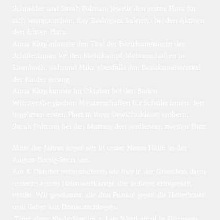
Schneider und Sarah Poltrum jeweils den ersten Platz für 
sich beanspruchen, Ray Rodriguez Salermo
bei den Aktiven 
den dritten Platz.
Anna Klug erlangte den Titel der Bezirksmeisterin der 
Schüler.innen bei den Mehrkampf-Meisterschaften in 
Eisenbach, während Mika ebenfalls den Bezirksmeistertitel 
der Kinder errang.
Anna Klug konnte im Oktober bei den Baden-
Württembergischen Meisterschaften für Schüler:innen, den 
begehrten ersten Platz in ihrer Gewichtsklasse erobern, 
Sarah Poltrum bei den Masters den verdienten zweiten Platz.
Mitte des Jahres zogen wir in unser Neues Heim in der 
August-Borsig-Str.11 um.
Am 8. Oktober veranstalteten wir hier in der Greenbox dann 
unseren ersten Heimwettkampf, der äußerst erfolgreich 
verlief. Wir gewannen alle drei Punkte gegen die Heberinnen 
und Heber aus Donaueschingen.
 Trotz einer Niederlage im 2. Liga Wettkampf in Flözingen 