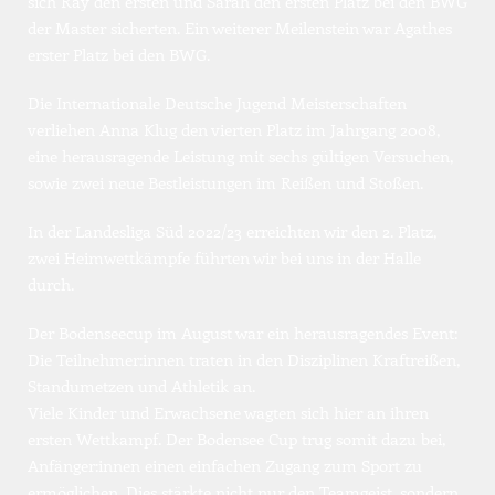
sich Ray den ersten und Sarah den ersten Platz bei den BWG 
der Master sicherten. Ein weiterer Meilenstein war Agathes 
erster Platz bei den BWG.
Die Internationale Deutsche Jugend Meisterschaften 
verliehen Anna Klug den vierten Platz im Jahrgang 2008, 
eine herausragende Leistung mit sechs gültigen Versuchen, 
sowie zwei neue Bestleistungen im Reißen und Stoßen.
In der Landesliga Süd 2022/23 erreichten wir den 2. Platz, 
zwei Heimwettkämpfe führten wir bei uns in der Halle 
durch.
Der Bodenseecup im August war ein herausragendes Event: 
Die Teilnehmer:innen traten in den Disziplinen Kraftreißen, 
Standumetzen und Athletik an.
Viele Kinder und Erwachsene wagten sich hier an ihren 
ersten Wettkampf. Der Bodensee Cup trug somit dazu bei, 
Anfänger:innen einen einfachen Zugang zum Sport zu 
ermöglichen. Dies stärkte nicht nur den Teamgeist, sondern 