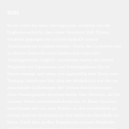
2021
Kaum hatte das neue Jahr begonnen, erreichte uns die 
Unglücksnachricht, dass unser Vermieter Shift Fitness 
insolvent gegangen war und wir dadurch unsere 
Trainingsräume verlieren würden. Durch den Lockdown war 
zu diesem Zeitpunkt zwar sowieso kein normaler 
Trainingsbetrieb möglich – stattdessen hatten wir unsere 
Mitglieder mit Equipment und Trainingsplänen für zu 
Hause versorgt und trafen uns regelmäßig über Zoom zum 
Training. Jedoch war klar, dass der Athletikclub mit den zu 
erwartenden Lockerungen der Corona-Beschränkungen 
ohne Trainingsstätte dastehen würde. Eine Situation, die für 
unseren Verein existenzbedrohend war. In dieser Situation 
entschlossen wir uns, eine Petition an den Gemeinderat zu 
richten und um Aufnahme in eine städtische Sporthalle zu 
bitten. Dank dem großen Engagement unserer Mitglieder 
und Unterstützer konnten wir knapp 2000 Unterschriften 