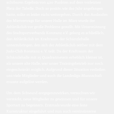
achtbaren Ergebnis von 4:20 Punkten auf dem vorletzten 
Platz der Tabelle. Doch so positiv, wie das Jahr angefangen 
hatte, sollte es leider nicht weitergehen. Durch das Auslaufen 
des Mietvertrags für unsere Halle im März wurde der 
Athletikclub vor große Probleme gestellt. Mit Unterstützung 
des Stadtsportverbands Konstanz e.V. gelang es schließlich, 
den Athletikclub im Kraftraum der Schänzlehalle 
unterzubringen, den sich der Athletikclub seither mit dem 
Judo-Club Konstanz e. V. teilt. Da der Kraftraum der 
Schänzlehalle mit 25 Quadratmetern erheblich kleiner ist, 
als unsere alte Halle, war unser Trainingsbetrieb nur noch 
eingeschränkt möglich. Aufgrund dieser Situation verließen 
uns viele Mitglieder und auch die Landesliga-Mannschaft 
musste aufgelöst werden.
Um dem Schwund entgegenzuwirken, versuchten wir 
verstärkt, neue Mitglieder zu gewinnen und für unsere 
Sportart zu begeistern. Erstmals wurde eine feste 
Kursstruktur eingeführt und nun auch vereinsinterne 