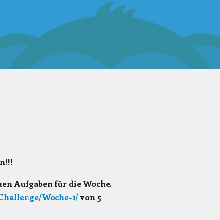
n!!!
euen Aufgaben für die Woche.
-Challenge/Woche-1/
von 5